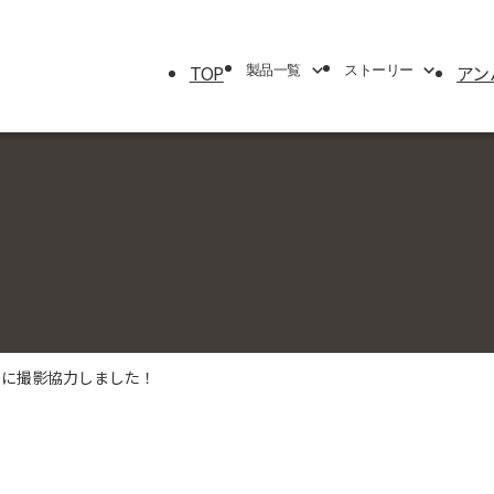
TOP
アン
製品一覧
ストーリー
製品一覧
ストーリー
エアケース
ブランドストーリー
トラベルシリーズ
サバイバルストーリー
プロテクターケース
アンバサダー
パーソナルユーティリティー＆
マイクロケース
ラックマウントケース
』に撮影協力しました！
シングルリッドケース
モバイルミリタリー