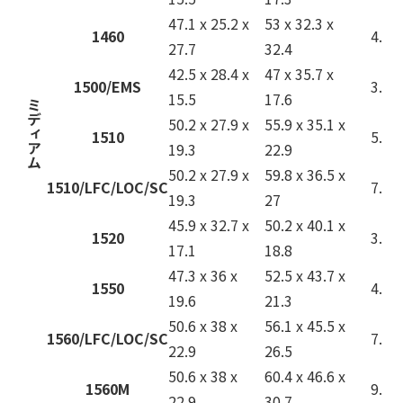
47.1 x 25.2 x
53 x 32.3 x
1460
4.0
27.7
32.4
42.5 x 28.4 x
47 x 35.7 x
1500/EMS
3.2
15.5
17.6
ミディアム
50.2 x 27.9 x
55.9 x 35.1 x
1510
5.4
19.3
22.9
50.2 x 27.9 x
59.8 x 36.5 x
1510/LFC/LOC/SC
7.4
19.3
27
45.9 x 32.7 x
50.2 x 40.1 x
1520
3.8
17.1
18.8
47.3 x 36 x
52.5 x 43.7 x
1550
4.8
19.6
21.3
50.6 x 38 x
56.1 x 45.5 x
1560/LFC/LOC/SC
7.7
22.9
26.5
50.6 x 38 x
60.4 x 46.6 x
1560M
9.7
22.9
30.7