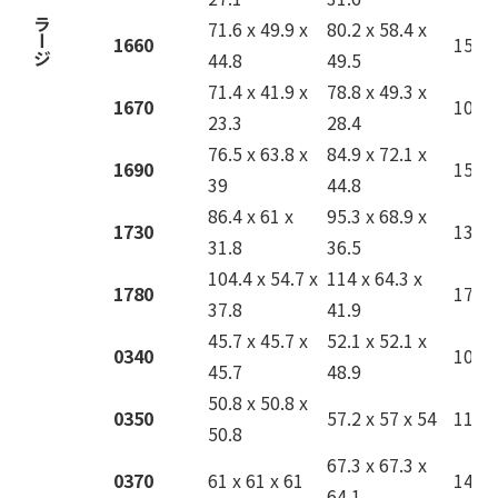
ラージ
71.6 x 49.9 x
80.2 x 58.4 x
1660
15.5
44.8
49.5
71.4 x 41.9 x
78.8 x 49.3 x
1670
10.4
23.3
28.4
76.5 x 63.8 x
84.9 x 72.1 x
1690
15.4
39
44.8
86.4 x 61 x
95.3 x 68.9 x
1730
13.6
31.8
36.5
104.4 x 54.7 x
114 x 64.3 x
1780
17.4
37.8
41.9
45.7 x 45.7 x
52.1 x 52.1 x
0340
10.9
45.7
48.9
50.8 x 50.8 x
0350
57.2 x 57 x 54
11.8
50.8
67.3 x 67.3 x
0370
61 x 61 x 61
14.5
64.1