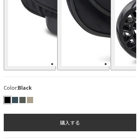
Color:
Black
BLK
INDG
CHAR
SAND
購入する