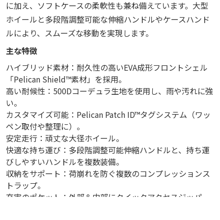
に加え、ソフトケースの柔軟性も兼ね備えています。大型
ホイールと多段階調整可能な伸縮ハンドルやケースハンド
ルにより、スムーズな移動を実現します。
主な特徴
ハイブリッド素材：耐久性の高いEVA成形フロントシェル
「Pelican Shield™素材」を採用。
高い耐候性：500Dコーデュラ生地を使用し、雨や汚れに強
い。
カスタマイズ可能：Pelican Patch ID™タグシステム（ワッ
ペン取付や整理に）。
安定走行：頑丈な大径ホイール。
快適な持ち運び：多段階調整可能伸縮ハンドルと、持ち運
びしやすいハンドルを複数装備。
収納をサポート：荷崩れを防ぐ複数のコンプレッションス
トラップ。
充実のポケット：外部＆内部にクイックアクセスジッパー
ポケット。