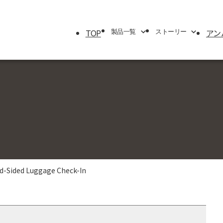
TOP
アン
製品一覧
ストーリー
製品一覧
ストーリー
エアケース
ブランドストーリー
トラベルシリーズ
サバイバルストーリー
プロテクターケース
アンバサダー
パーソナルユーティリティー＆
マイクロケース
ラックマウントケース
d-Sided Luggage Check-In
シングルリッドケース
モバイルミリタリー