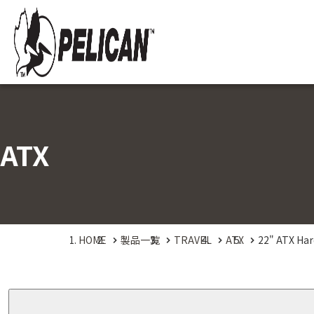
ATX
HOME
製品一覧
TRAVEL
ATX
22" ATX Har