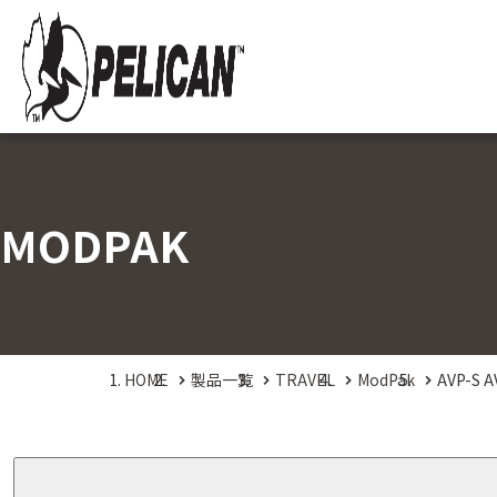
MODPAK
HOME
製品一覧
TRAVEL
ModPak
AVP-S A