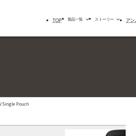
TOP
アン
製品一覧
ストーリー
製品一覧
ストーリー
エアケース
ブランドストーリー
トラベルシリーズ
サバイバルストーリー
プロテクターケース
アンバサダー
パーソナルユーティリティー＆
マイクロケース
ラックマウントケース
V Single Pouch
シングルリッドケース
モバイルミリタリー