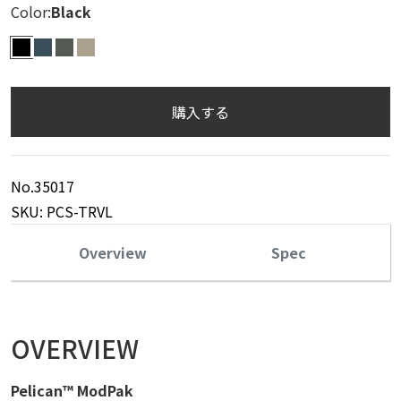
Color:
Black
BLK
INDG
CHAR
SAND
購入する
No.35017
SKU: PCS-TRVL
Overview
Spec
OVERVIEW
Pelican™ ModPak