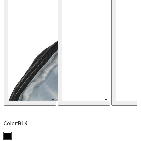
Color:
BLK
BLK