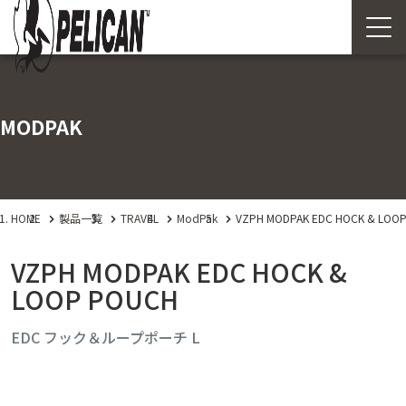
MODPAK
HOME
製品一覧
TRAVEL
ModPak
VZPH MODPAK EDC HOCK & LOO
VZPH MODPAK EDC HOCK &
LOOP POUCH
EDC フック＆ループポーチ L