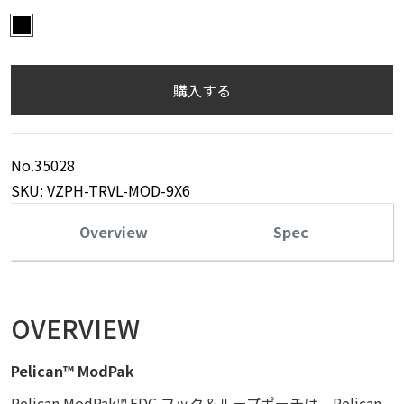
BLK
購入する
No.35028
SKU: VZPH-TRVL-MOD-9X6
Overview
Spec
OVERVIEW
Pelican™ ModPak
Pelican ModPak™ EDC フック＆ループポーチは、Pelican