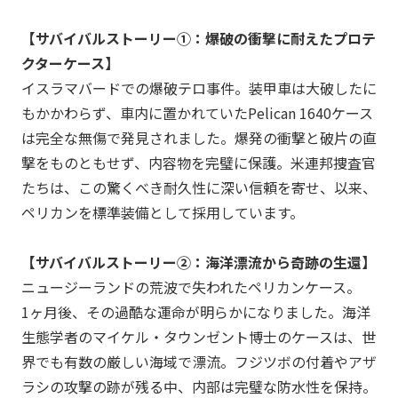
【サバイバルストーリー①：爆破の衝撃に耐えたプロテ
クターケース】
イスラマバードでの爆破テロ事件。装甲車は大破したに
もかかわらず、車内に置かれていたPelican 1640ケース
は完全な無傷で発見されました。爆発の衝撃と破片の直
撃をものともせず、内容物を完璧に保護。米連邦捜査官
たちは、この驚くべき耐久性に深い信頼を寄せ、以来、
ペリカン
を標準装備として採用しています。
【サバイバルストーリー②：海洋漂流から奇跡の生還】
ニュージーランドの荒波で失われた
ペリカン
ケース。
1ヶ月後、その過酷な運命が明らかになりました。海洋
生態学者のマイケル・タウンゼント博士のケースは、世
界でも有数の厳しい海域で漂流。フジツボの付着やアザ
ラシの攻撃の跡が残る中、内部は完璧な防水性を保持。