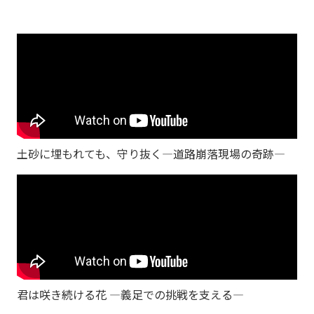
土砂に埋もれても、守り抜く―道路崩落現場の奇跡―
君は咲き続ける花 ―義足での挑戦を支える―