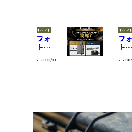
イベント
イベン
フォ
フ
ト＆
ト
ムー
ム
2026/08/03
2026/07
ビー
ビ
コン
コ
テス
テ
ト賞
ト
品決
開
定
催