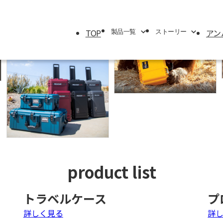
TOP
アン
製品一覧
ストーリー
製品一覧
ストーリー
エアケース
ブランドストーリー
トラベルシリーズ
サバイバルストーリー
プロテクターケース
アンバサダー
パーソナルユーティリティー＆
マイクロケース
product list
ラックマウントケース
シングルリッドケース
トラベルケース
プ
モバイルミリタリー
詳しく見る
詳