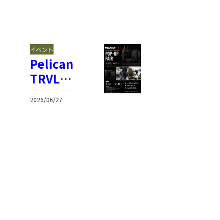
イベント
イベント
Pelican
もの
TRVL
づく
ポップ
り
2026/06/27
2026/06/19
アップ
ワー
フェア
ルド
＠名古
東京
屋のお
2026
知らせ
出展
のお
知ら
せ