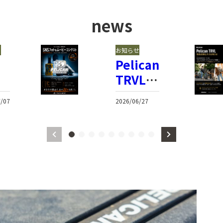
news
ト
お知らせ
ォ
Pelican
＆
TRVL、
ー
ヨドバ
/07
2026/06/27
ー
シ池袋
ン
で販売
ス
開始
を
！