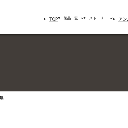
TOP
アン
製品一覧
ストーリー
製品一覧
ストーリー
エアケース
ブランドストーリー
トラベルシリーズ
サバイバルストーリー
プロテクターケース
アンバサダー
パーソナルユーティリティー＆
マイクロケース
ラックマウントケース
出展
シングルリッドケース
モバイルミリタリー