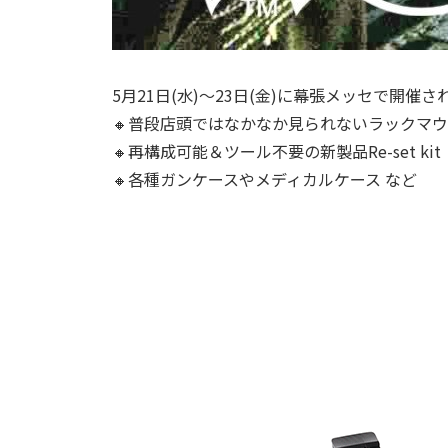
5
月
21
日
(
水
)
～
23
日
(
金
)
に幕張メッセで開催さ
🔸普段店頭ではなかなか見られないラックマ
🔸再構成可能＆ツール不要の新製品
Re-set kit
🔸各種ガンケースやメディカルケース など