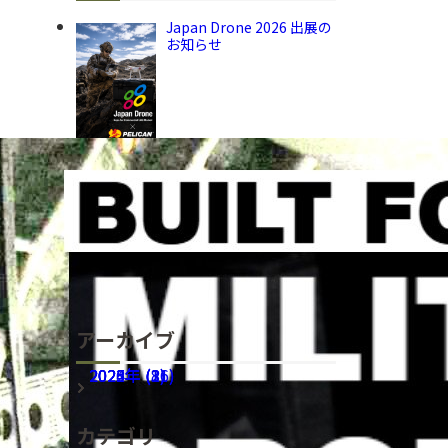
Japan Drone 2026 出展の
お知らせ
プレゼント企画開催中！
PELICAN × CORDURA® コ
ラボキャンペーン
IFCAA名古屋2026出展のお
知らせ
アーカイブ
2026年 (16)
2025年 (31)
2024年 (8)
2023年 (3)
2022年 (2)
カテゴリ