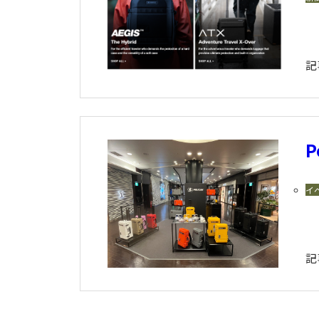
記
イ
記