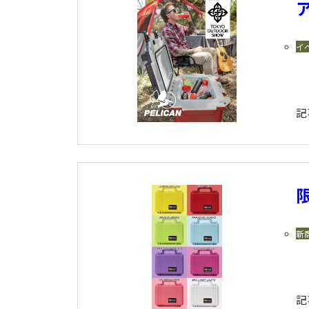
イ
記
限
新
記