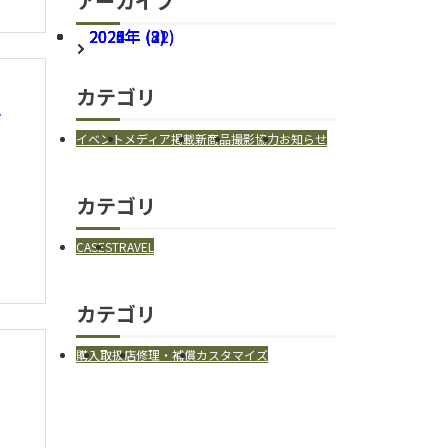
アーカイブ
2026年 (22)
2025年 (31)
2024年 (8)
2023年 (3)
2022年 (2)
カテゴリ
ス
イベント
メディア掲載
新商品
撮影協力
お知らせ
カテゴリ
CASES
TRAVEL
カテゴリ
購入
取扱店
修理・補償
カスタマイズ