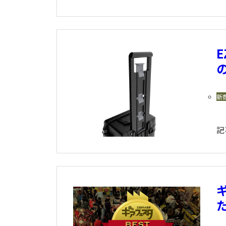
E
新
記