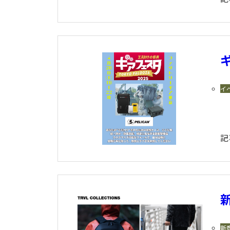
イ
記
新