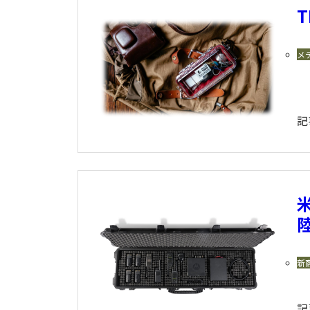
メ
記
新
記