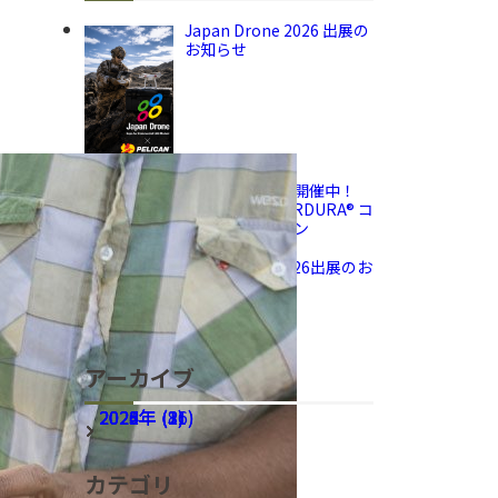
Japan Drone 2026 出展の
お知らせ
プレゼント企画開催中！
PELICAN × CORDURA® コ
ラボキャンペーン
IFCAA名古屋2026出展のお
知らせ
アーカイブ
2026年 (16)
2025年 (31)
2024年 (8)
2023年 (3)
2022年 (2)
カテゴリ