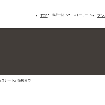
TOP
アン
製品一覧
ストーリー
製品一覧
ストーリー
エアケース
ブランドストーリー
トラベルシリーズ
サバイバルストーリー
プロテクターケース
アンバサダー
パーソナルユーティリティー＆
マイクロケース
ラックマウントケース
チョコレート』撮影協力
シングルリッドケース
モバイルミリタリー